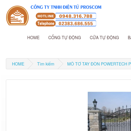
HOME
CỔNG TỰ ĐỘNG
CỬA TỰ ĐỘNG
B
HOME
Tìm kiếm
MÔ TƠ TAY ĐÒN POWERTECH P