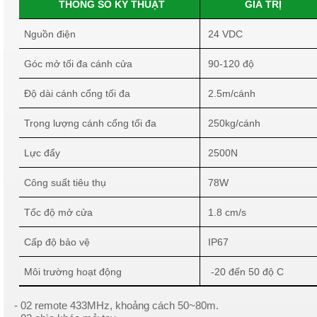
THÔNG SỐ KỸ THUẬT
GIÁ TRỊ
Nguồn điện
24 VDC
Góc mở tối đa cánh cửa
90-120 độ
Độ dài cánh cổng tối đa
2.5m/cánh
Trọng lượng cánh cổng tối đa
250kg/cánh
Lực đẩy
2500N
Công suất tiêu thụ
78W
Tốc độ mở cửa
1.8 cm/s
Cấp độ bảo vệ
IP67
Môi trường hoạt động
-20 đến 50 độ C
- 02 remote 433MHz, khoảng cách 50~80m.