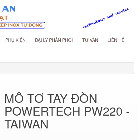
PHỤ KIỆN
ĐẠI LÝ PHÂN PHỐI
TƯ VẤN
LIÊN HỆ
MÔ TƠ TAY ĐÒN
POWERTECH PW220 -
TAIWAN