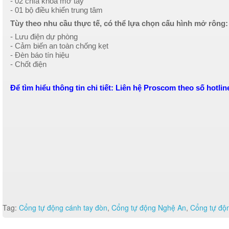
- 02 chìa khóa mở tay
- 01 bộ điều khiển trung tâm
Tùy theo nhu cầu thực tế, có thể lựa chọn cấu hình mở rông:
- Lưu điện dự phòng
- Cảm biến an toàn chống kẹt
- Đèn báo tín hiệu
- Chốt điện
Để tìm hiểu thông tin chi tiết: Liên hệ Proscom theo số hotlin
Tag:
Cổng tự động cánh tay đòn
,
Cổng tự động Nghệ An
,
Cổng tự độn