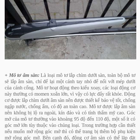
+ Mô tơ âm sàn:
Là loại mô tơ lắp chìm dưới sàn, toàn bộ mô tơ
sẽ lắp âm sàn, chỉ để lại một cánh tay nhỏ để nối với mép dưới
của cánh cổng. Mô tơ hoạt động theo kiểu xoay, các loại động cơ
này thường có momen xoắn lớn, vì vậy có lực đẩy rất khỏe. Động
cơ được lắp chìm dưới âm sàn nên được thiết kế bảo vệ tốt, chống
ngập nước, chống ẩm, có độ an toàn cao. Mô tơ được lắp âm sàn
nên không bị lộ ra ngoài, kín đáo và có tính thẩm mỹ cao. Góc
mở của mô tơ thường vào khoảng 95 độ đến 110 độ, một số ít có
góc mở lớn tùy thuộc vào chủng loại. Trong trường hợp cần thiết
nếu muốn mở rộng góc mở thì có thể trang bị thêm bộ phụ kiện
mở rộng góc mở. Bên cạnh đó, động cơ âm sàn có thể lăp đặt