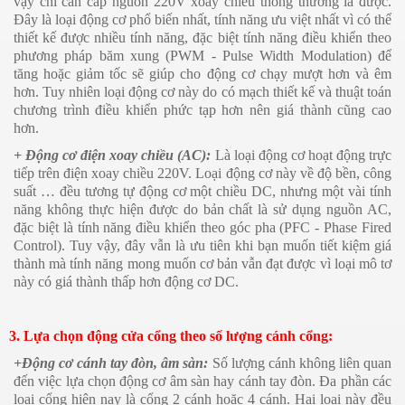
vậy chỉ cần cấp nguồn 220V xoay chiều thông thường là được.
Đây là loại động cơ phổ biến nhất, tính năng ưu việt nhất vì có thể
thiết kế được nhiều tính năng, đặc biệt tính năng điều khiển theo
phương pháp băm xung (PWM - Pulse Width Modulation) để
tăng hoặc giảm tốc sẽ giúp cho động cơ chạy mượt hơn và êm
hơn. Tuy nhiên loại động cơ này do có mạch thiết kế và thuật toán
chương trình điều khiển phức tạp hơn nên giá thành cũng cao
hơn.
+ Động cơ điện xoay chiều (AC):
Là loại động cơ hoạt động trực
tiếp trên điện xoay chiều 220V. Loại động cơ này về độ bền, công
suất … đều tương tự động cơ một chiều DC, nhưng một vài tính
năng không thực hiện được do bản chất là sử dụng nguồn AC,
đặc biệt là tính năng điều khiển theo góc pha (PFC - Phase Fired
Control). Tuy vậy, đây vẫn là ưu tiên khi bạn muốn tiết kiệm giá
thành mà tính năng mong muốn cơ bản vẫn đạt được vì loại mô tơ
này có giá thành thấp hơn động cơ DC.
3. Lựa chọn động cửa cổng theo số lượng cánh cổng:
+Động cơ cánh tay đòn, âm sàn:
Số lượng cánh không liên quan
đến việc lựa chọn động cơ âm sàn hay cánh tay đòn. Đa phần các
loại cổng hiện nay là cổng 2 cánh hoặc 4 cánh. Hai loại này đều