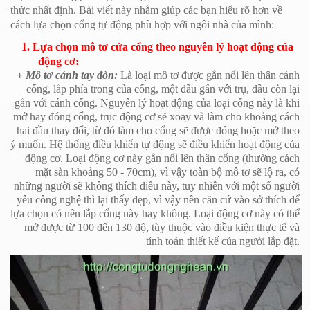
thức nhất định. Bài viết này nhằm giúp các bạn hiểu rõ hơn về
cách lựa chọn cổng tự động phù hợp với ngôi nhà của mình:
1. Lựa chọn mô tơ cửa cổng theo nguyên lý hoạt động của
động cơ:
+ Mô tơ cánh tay đòn:
Là loại mô tơ được gắn nổi lên thân cánh
cổng, lắp phía trong của cổng, một đầu gắn với trụ, đầu còn lại
gắn với cánh cổng. Nguyên lý hoạt động của loại cổng này là khi
mở hay đóng cổng, trục động cơ sẽ xoay và làm cho khoảng cách
hai đầu thay đổi, từ đó làm cho cổng sẽ được đóng hoặc mở theo
ý muốn. Hệ thống điều khiển tự động sẽ điều khiển hoạt động của
động cơ. Loại động cơ này gắn nổi lên thân cổng (thường cách
mặt sàn khoảng 50 - 70cm), vì vậy toàn bộ mô tơ sẽ lộ ra, có
những người sẽ không thích điều này, tuy nhiên với một số người
yêu công nghệ thì lại thấy đẹp, vì vậy nên căn cứ vào sở thích để
lựa chọn có nên lắp cổng này hay không. Loại động cơ này có thể
mở được từ 100 đến 130 độ, tùy thuộc vào điều kiện thực tế và
tính toán thiết kế của người lắp đặt.