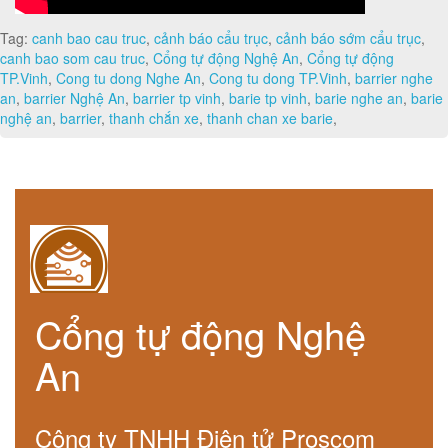
Tag:
canh bao cau truc
,
cảnh báo cẩu trục
,
cảnh báo sớm cẩu trục
,
canh bao som cau truc
,
Cổng tự động Nghệ An
,
Cổng tự động
TP.Vinh
,
Cong tu dong Nghe An
,
Cong tu dong TP.Vinh
,
barrier nghe
an
,
barrier Nghệ An
,
barrier tp vinh
,
barie tp vinh
,
barie nghe an
,
barie
nghệ an
,
barrier
,
thanh chắn xe
,
thanh chan xe barie
,
Cổng tự động Nghệ
An
Công ty TNHH Điện tử Proscom