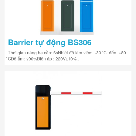
Barrier tự động BS306
Thời gian nâng hạ cần: 6sNhiệt độ làm việc: -30 ̊C đến +80
̊CĐộ ẩm: ≤90%Điện áp : 220V±10%..