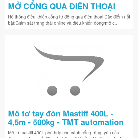
MỞ CỔNG QUA ĐIÊN THOẠI
Hệ thống điều khiển cổng tự động qua điện thoại Đặc điểm nổi
bật:Giám sát trạng thái online và điều khiển đóng/mở c..
Mô tơ tay đòn Mastiff 400L -
4,5m - 500kg - TMT automation
Mô tơ mastiff 400L phù hợp cho cánh cổng rộng, yêu cầu