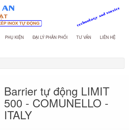
PHỤ KIỆN
ĐẠI LÝ PHÂN PHỐI
TƯ VẤN
LIÊN HỆ
Barrier tự động LIMIT
500 - COMUNELLO -
ITALY