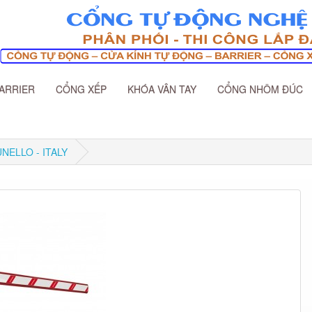
ARRIER
CỔNG XẾP
KHÓA VÂN TAY
CỔNG NHÔM ĐÚC
UNELLO - ITALY