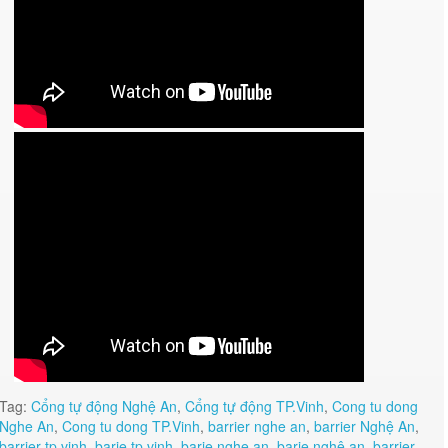
Tag:
Cổng tự động Nghệ An
,
Cổng tự động TP.Vinh
,
Cong tu dong
Nghe An
,
Cong tu dong TP.Vinh
,
barrier nghe an
,
barrier Nghệ An
,
barrier tp vinh
,
barie tp vinh
,
barie nghe an
,
barie nghệ an
,
barrier
,