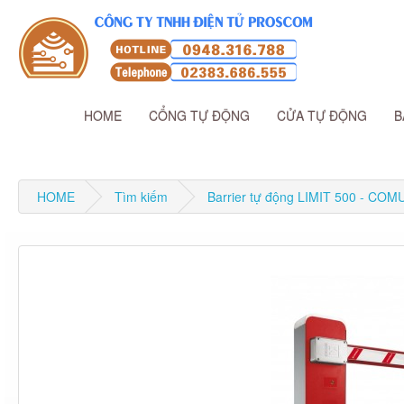
HOME
CỔNG TỰ ĐỘNG
CỬA TỰ ĐỘNG
B
HOME
Tìm kiếm
Barrier tự động LIMIT 500 - COM