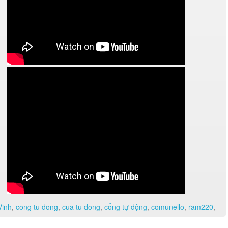
Vinh
,
cong tu dong
,
cua tu dong
,
cổng tự động
,
comunello
,
ram220
,