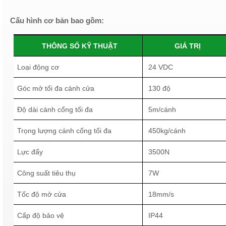
Cấu
hình cơ bản bao gồm:
THÔNG SỐ KỸ THUẬT
GIÁ TRỊ
Loại động cơ
24 VDC
Góc mở tối đa cánh cửa
130 độ
Độ dài cánh cổng tối đa
5m/cánh
Trọng lượng cánh cổng tối đa
450kg/cánh
Lực đẩy
3500N
Công suất tiêu thụ
7W
Tốc độ mở cửa
18mm/s
Cấp độ bảo vệ
IP44