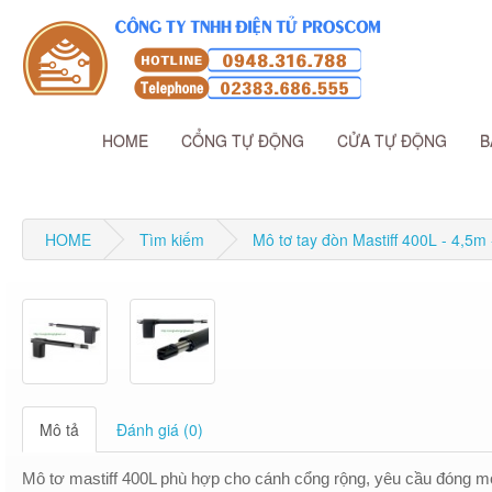
HOME
CỔNG TỰ ĐỘNG
CỬA TỰ ĐỘNG
B
HOME
Tìm kiếm
Mô tơ tay đòn Mastiff 400L - 4,5m
Mô tả
Đánh giá (0)
Mô tơ mastiff 400L phù hợp cho cánh cổng rộng, yêu cầu đóng mở n