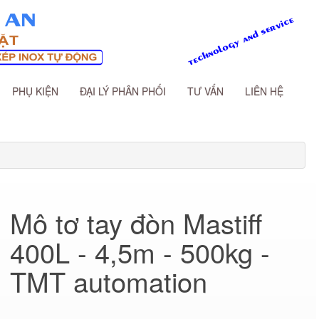
PHỤ KIỆN
ĐẠI LÝ PHÂN PHỐI
TƯ VẤN
LIÊN HỆ
Mô tơ tay đòn Mastiff
400L - 4,5m - 500kg -
TMT automation