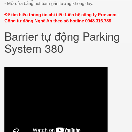
- Mở cửa bằng nút bấm gắn tường không dây.
Để tìm hiểu thông tin chi tiết: Liên hệ công ty Proscom -
Cổng tự động Nghệ An theo số hotline 0948.316.788
Barrier tự động Parking
System 380