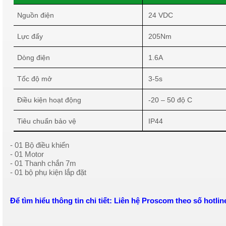
Nguồn điện
24 VDC
Lực đẩy
205Nm
Dòng điện
1.6A
Tốc độ mở
3-5s
Điều kiện hoạt động
-20 – 50 độ C
Tiêu chuẩn bảo vệ
IP44
- 01 Bộ điều khiển
- 01 Motor
- 01 Thanh chắn 7m
- 01 bộ phụ kiện lắp đặt
Để tìm hiểu thông tin chi tiết: Liên hệ Proscom theo số hotli