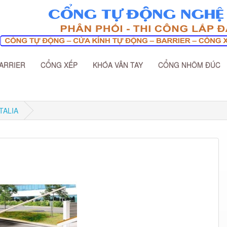
ARRIER
CỔNG XẾP
KHÓA VÂN TAY
CỔNG NHÔM ĐÚC
ITALIA