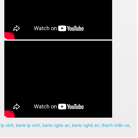
 tp vinh
,
barie tp vinh
,
barie nghe an
,
barie nghệ an
,
thanh chắn xe
,