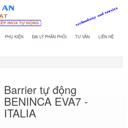
PHỤ KIỆN
ĐẠI LÝ PHÂN PHỐI
TƯ VẤN
LIÊN HỆ
Barrier tự động
BENINCA EVA7 -
ITALIA