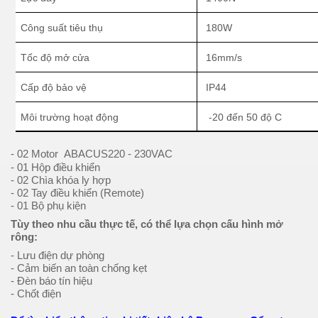
Công suất tiêu thụ
180W
Tốc độ mở cửa
16mm/s
Cấp độ bảo vệ
IP44
Môi trường hoạt động
-20 đến 50 độ C
- 02 Motor ABACUS220 - 230VAC
- 01 Hộp điều khiển
- 02 Chìa khóa ly hợp
- 02 Tay điều khiển (Remote)
- 01 Bộ phụ kiện
Tùy theo nhu cầu thực tế, có thể lựa chọn cấu hình mở
rông:
- Lưu điện dự phòng
- Cảm biến an toàn chống kẹt
- Đèn báo tín hiệu
- Chốt điện