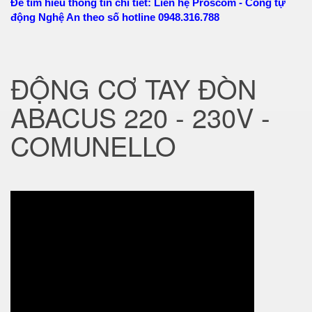
Để tìm hiểu thông tin chi tiết: Liên hệ Proscom - Cổng tự
động Nghệ An theo số hotline 0948.316.788
ĐỘNG CƠ TAY ĐÒN
ABACUS 220 - 230V -
COMUNELLO