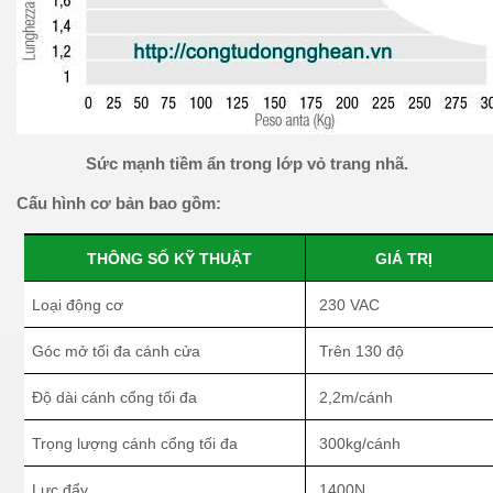
Sức mạnh tiềm ẩn trong lớp vỏ trang nhã.
Cấu
hình cơ bản bao gồm:
THÔNG SỐ KỸ THUẬT
GIÁ TRỊ
Loại động cơ
230 VAC
Góc mở tối đa cánh cửa
Trên 130 độ
Độ dài cánh cổng tối đa
2,2m/cánh
Trọng lượng cánh cổng tối đa
300kg/cánh
Lực đẩy
1400N