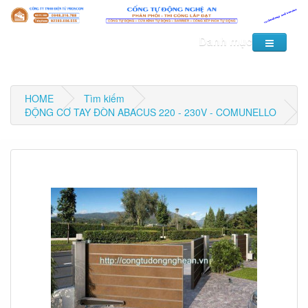
Danh mục
HOME
Tìm kiếm
ĐỘNG CƠ TAY ĐÒN ABACUS 220 - 230V - COMUNELLO