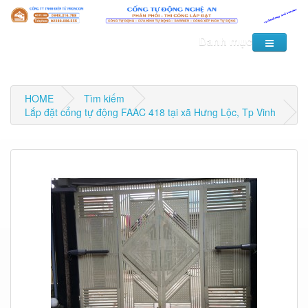
Danh mục
HOME
Tìm kiếm
Lắp đặt cổng tự động FAAC 418 tại xã Hưng Lộc, Tp Vinh