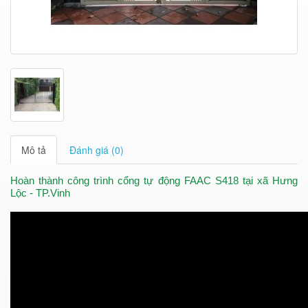
Mô tả
Đánh giá (0)
Hoàn thành công trình cổng tự động FAAC S418 tại xã Hưng
Lộc - TP.Vinh