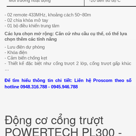
Môi trường hoạt động
-20 đến 50 độ C
- 02 remote 433MHz, khoảng cách 50~80m
- 02 chìa khóa mở tay
- 01 bộ điều khiển trung tâm
Các lựa chọn mở rộng: Căn cứ nhu cầu cụ thể, có thể lựa
chọn thêm các tính năng
- Lưu điện dự phòng
- Khóa điện
- Cảm biến chống kẹt
- Thiết kế đặc biệt như cổng trượt 2 lớp, cổng trượt gấp khúc
…
Để tìm hiểu thông tin chi tiết: Liên hệ Proscom theo số
hotline
0948.316.788 - 0945.946.788
Động cơ cổng trượt
POWERTECH PL300 -