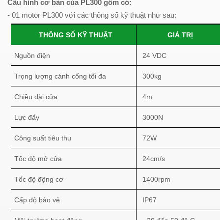
Cấu hình cơ bản của PL300
gồm có:
- 01 motor PL300
với các thông số kỹ thuật như sau:
THÔNG SỐ KỸ THUẬT
GIÁ TRỊ
Nguồn điện
24 VDC
Trọng lượng cánh cổng tối đa
300kg
Chiều dài cửa
4m
Lực đẩy
3000N
Công suất tiêu thụ
72W
Tốc độ mở cửa
24cm/s
Tốc độ động cơ
1400rpm
Cấp độ bảo vệ
IP67