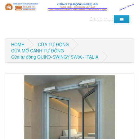
Danh mục
HOME
CỬA TỰ ĐỘNG
CỬA MỞ CÁNH TỰ ĐỘNG
Cửa tự động QUIKO-SWINGY SW80- ITALIA