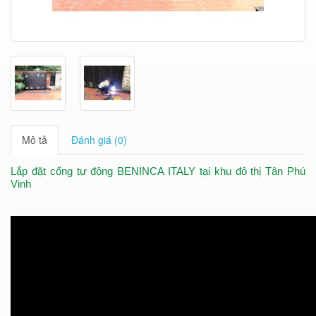
Mô tả
Đánh giá (0)
Lắp đặt cổng tự động BENINCA ITALY tại khu đô thị Tân Phú
Vinh