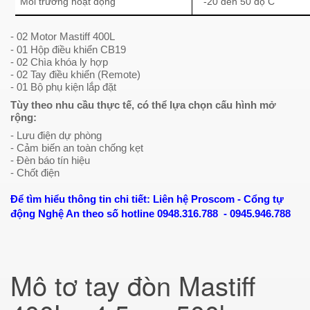
Môi trường hoạt động
-20 đến 50 độ C
- 02 Motor Mastiff 400L
- 01 Hộp điều khiển CB19
- 02 Chìa khóa ly hợp
- 02 Tay điều khiển (Remote)
- 01 Bộ phụ kiện lắp đặt
Tùy theo nhu cầu thực tế, có thể lựa chọn cấu hình mở
rộng:
- Lưu điện dự phòng
- Cảm biến an toàn chống kẹt
- Đèn báo tín hiệu
- Chốt điện
Để tìm hiểu thông tin chi tiết: Liên hệ Proscom - Cổng tự
động Nghệ An theo số hotline 0948.316.788 - 0945.946.788
Mô tơ tay đòn Mastiff