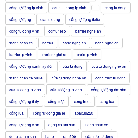
cổng tự động tp.vinh
cong tu dong tp.vinh
cong tu dong
cổng tự động
cua tu dong
cổng tự động italia
cong tu dong vinh
comunello
barrier nghe an
thanh chắn xe
barrier
barie nghệ an
barie nghe an
barrier tp vinh
barrier nghệ an
barie tp vinh
cổng tự động cánh tay đòn
cửa tự động
cua tu dong nghe an
thanh chan xe barie
cửa tự động nghệ an
cổng trượt tự động
cua tu dong tp.vinh
cửa tự động tp.vinh
cổng tự động âm sàn
cổng tự động italy
cổng trượt
cong truot
cong lua
cổng lùa
cổng tự động giá rẻ
abacus220
cổng tự động vinh
động cơ âm sàn
thanh chan xe
dong co am san
barie
ram300
cửa trượt tự động