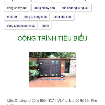
dong co tay don
động cơ tay đòn
cửa tự động vũng tàu
ram220
cổng tự động faac
cổng xếp inox
cổng tự động beninca
fadini
CÔNG TRÌNH TIÊU BIỂU
Lắp đặt cổng tự động BENINCA ITALY tại khu đô thị Tân Phú
Vinh..